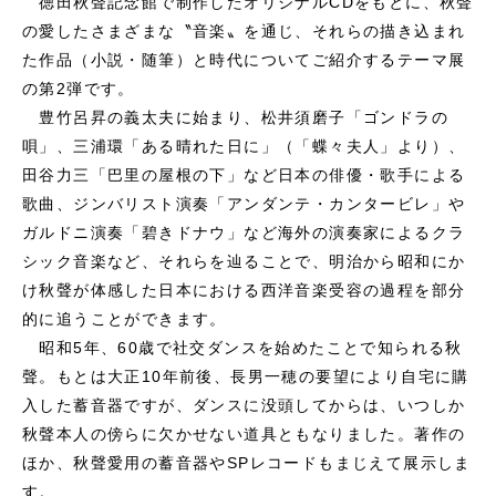
徳田秋聲記念館で制作したオリジナルCDをもとに、秋聲
の愛したさまざまな〝音楽〟を通じ、それらの描き込まれ
た作品（小説・随筆）と時代についてご紹介するテーマ展
の第2弾です。
豊竹呂昇の義太夫に始まり、松井須磨子「ゴンドラの
唄」、三浦環「ある晴れた日に」（「蝶々夫人」より）、
田谷力三「巴里の屋根の下」など日本の俳優・歌手による
歌曲、ジンバリスト演奏「アンダンテ・カンタービレ」や
ガルドニ演奏「碧きドナウ」など海外の演奏家によるクラ
シック音楽など、それらを辿ることで、明治から昭和にか
け秋聲が体感した日本における西洋音楽受容の過程を部分
的に追うことができます。
昭和5年、60歳で社交ダンスを始めたことで知られる秋
聲。もとは大正10年前後、長男一穂の要望により自宅に購
入した蓄音器ですが、ダンスに没頭してからは、いつしか
秋聲本人の傍らに欠かせない道具ともなりました。著作の
ほか、秋聲愛用の蓄音器やSPレコードもまじえて展示しま
す。