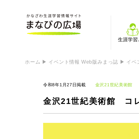
生涯学習
ホーム
イベント情報 Web版みまっ誌
イベ
令和8年1月27日掲載
金沢21世紀美術館
金沢21世紀美術館 コ