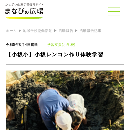
ホーム
地域学校協働活動
活動報告
活動報告記事
令和5年8月4日掲載
学習支援(小学校)
【小坂小】小坂レンコン作り体験学習