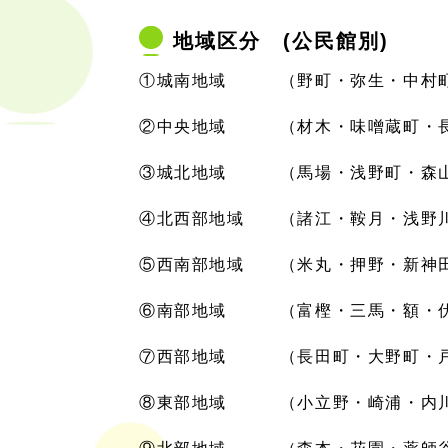
地域区分 (公民館別)
①城南地域 （野町・弥生・中村町
②中央地域 （材木・味噌蔵町・長
③城北地域 （馬場・浅野町・森山
④北西部地域 （諸江・鞍月・浅野
⑤西南部地域 （米丸・押野・新神
⑥南部地域 （富樫・三馬・額・伏
⑦西部地域 （長田町・大野町・戸
⑧東部地域 （小立野・崎浦・内川