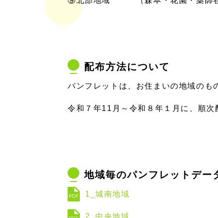
⑨北部地域 （森本・花園・薬師谷
配布方法について
パンフレットは、お住まいの地域のも
令和７年11月～令和８年１月に、順
地域毎のパンフレットデー
1_城南地域
2_中央地域