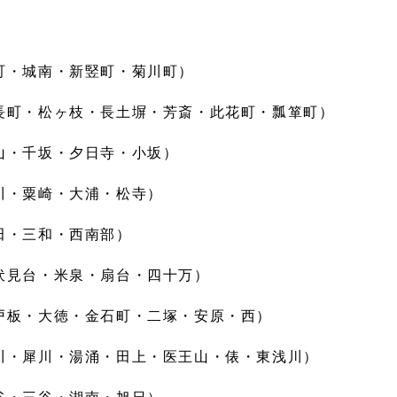
・城南・新竪町・菊川町）
町・松ヶ枝・長土塀・芳斎・此花町・瓢箪町）
・千坂・夕日寺・小坂）
川・粟崎・大浦・松寺）
田・三和・西南部）
見台・米泉・扇台・四十万）
板・大徳・金石町・二塚・安原・西）
・犀川・湯涌・田上・医王山・俵・東浅川）